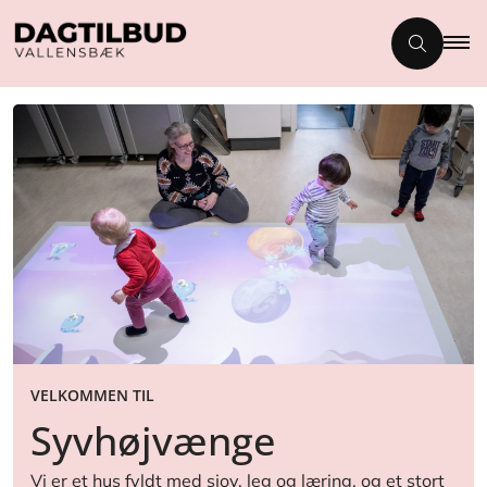
VELKOMMEN TIL
Syvhøjvænge
Vi er et hus fyldt med sjov, leg og læring, og et stort