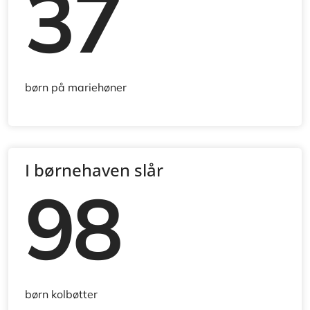
37
børn på mariehøner
I børnehaven slår
98
børn kolbøtter