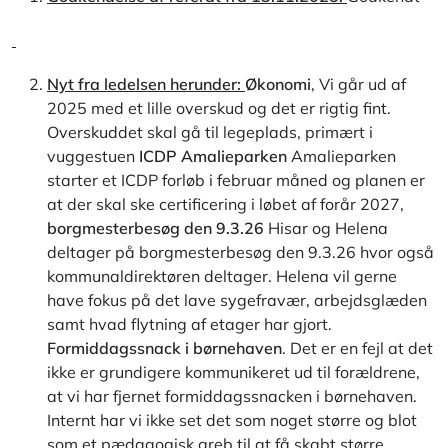
Nyt fra ledelsen herunder:
Økonomi
, Vi går ud af
2025 med et lille overskud og det er rigtig fint.
Overskuddet skal gå til legeplads, primært i
vuggestuen
ICDP Amalieparken
Amalieparken
starter et ICDP forløb i februar måned og planen er
at der skal ske certificering i løbet af forår 2027,
borgmesterbesøg den 9.3.26
Hisar og Helena
deltager på borgmesterbesøg den 9.3.26 hvor også
kommunaldirektøren deltager. Helena vil gerne
have fokus på det lave sygefravær, arbejdsglæden
samt hvad flytning af etager har gjort.
Formiddagssnack i børnehaven
. Det er en fejl at det
ikke er grundigere kommunikeret ud til forældrene,
at vi har fjernet formiddagssnacken i børnehaven.
Internt har vi ikke set det som noget større og blot
som et pædagogisk greb til at få skabt større