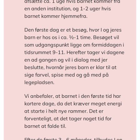
afsætte ca. 1 uge hvis barnet kommer fra
en anden institution, og 1-2 uger hvis
barnet kommer hjemmefra.
Den første dag er et besøg, hvor I og jeres
barn er hos os i ca. ½-1 time. Besøget vil
som udgangspunkt ligge om formiddagen i
tidsrummet 9-11. Herefter tager vi dagene
en ad gangen og vil i dialog med jer
beslutte, hvornår jeres barn er klar til at
sige farvel, spise med og gå med på
legepladsen.
Vi anbefaler, at barnet i den første tid har
kortere dage, da det kræver meget energi
at starte i helt nye rammer. Det er
forventeligt, at det tager noget tid for
barnet at falde til.
Efter de første 3 - 6 måneder, tilbydes I en