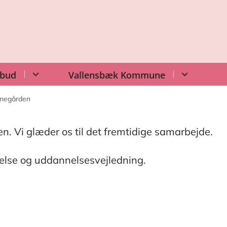
lbud
Vallensbæk Kommune
ernegården
. Vi glæder os til det fremtidige samarbejde.
ivelse og uddannelsesvejledning.