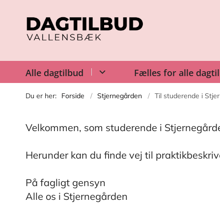
Alle dagtilbud
Fælles for alle dagti
Du er her:
Forside
Stjernegården
Til studerende i Stj
Velkommen, som studerende i Stjernegården
Herunder kan du finde vej til praktikbeskr
På fagligt gensyn
Alle os i Stjernegården