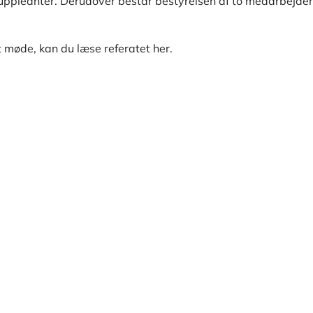
suppleanter. Derudover består bestyrelsen af to medarbejd
 møde, kan du læse referatet her.