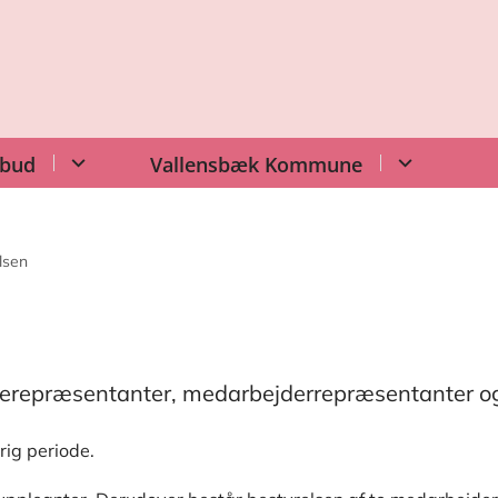
lbud
Vallensbæk Kommune
lsen
erepræsentanter, medarbejderrepræsentanter og
rig periode.