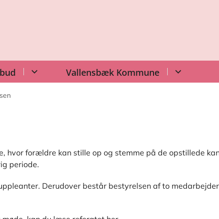
lbud
Vallensbæk Kommune
lsen
, hvor forældre kan stille op og stemme på de opstillede ka
ig periode.
uppleanter. Derudover består bestyrelsen af to medarbejde
 møde, kan du læse referatet her.