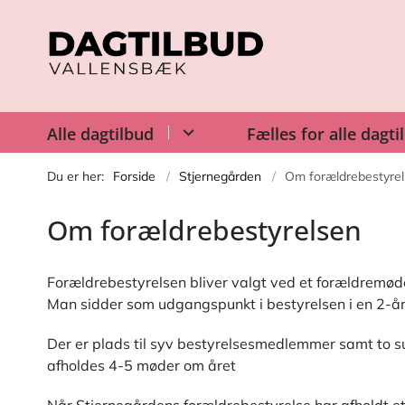
Alle dagtilbud
Fælles for alle dagti
Du er her:
Forside
Stjernegården
Om forældrebestyre
Om forældrebestyrelsen
Forældrebestyrelsen bliver valgt ved et forældremøde
Man sidder som udgangspunkt i bestyrelsen i en 2-år
Der er plads til syv bestyrelsesmedlemmer samt to s
afholdes 4-5 møder om året
Når Stjernegårdens forældrebestyrelse har afholdt et