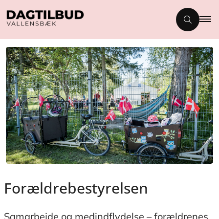
Forældrebestyrelsen
Samarbejde og medindflydelse – forældrenes